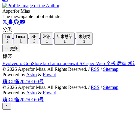
Asperfor Mias
The inescapable lot of solitude.
分类
lab
Linux
SE
常识
年末总结
未分类
2
1
2
1
1
1
更多
标签
Evolvepro
Go
iStore
lab
Linux
openwrt
SE
spec
Web
全栈
后端
常
©
2026
Asperfor Mias. All Rights Reserved. /
RSS
/
Sitemap
Powered by
Astro
&
Fuwari
萌ICP备20250160号
©
2026
Asperfor Mias. All Rights Reserved. /
RSS
/
Sitemap
Powered by
Astro
&
Fuwari
萌ICP备20250160号