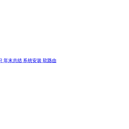
识
年末总结
系统安装
软路由