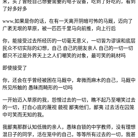
米，买了曾经自己想要需要的电子设备，吃到了好吃的，看到
了好多好多
www,如果是你的话，在有一天离开阴暗可怖的马厩，迈向了
广袤无垠的草原，被一匹匹千里马向前推，向上行后
你，能接受过去所经历的一切毫无意义，一切皆为谬误和底层
民众不切实际的幻想，自己 自己的朋友亲人 自己的一切一切
都只不过是外界天上之人们嘲笑的对象，最可笑的耗材吗
即使接受了
你，还会在乎曾经被困在马厩中，卑微而麻木的自己，马厩中
所见所触的 愚昧而畸形的一切吗
一开始迈入草原的我，怨憎过去的一切，瞧不起乃至嘲笑过去
的一切，打自心底的蔑视 藐视 鄙夷他们，鄙夷 过去活在囚笼
中可笑而无知的我。
我鄙夷那群认知低微的亲人，愚昧自锁的中学教师，没有理想
混日子的同学，活在笼中的自己，等等所有过去的一切，我甚