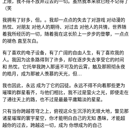
上限，我不得不放弃过去的一切。虽然我本来就已经不记得了
（笑
我拥有了好多，但。。我却一点点的失去了对游戏 对动漫的
热忱、对朋友 对他人的期待、对过去 对他人的共情，世界随
着我所经历的一切，随着我在这长阶上一步步的登攀，一点点
的褪色 直至灰白。
有了喜欢的电子设备，有了广阔的自由人生，有了喜欢我的
人。我因为这条路得到了许多，却在逐步失去享受它的时间
和 热忱，它托举我跨入那遥不可及的云霄，触及那照彻永夜
的皓月，成为那被人羡慕的天光，但…
我也因此，永远 成为了它的囚徒。永远不得不向着那些更为
璀璨的群星看齐，与他们相比，我不过是萤火之光，即使走在
了通往天上的路，也不过是最最平庸黯淡的星星。
只有当你跨越苍穹之上，俯视这众生沉浮的无垠大地，瞥见那
诸星璀璨的寰宇星空，你才能明白自己的无知 愚昧，才能超
越你的过去，跨越这一切，成为 你想成为的自己