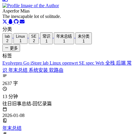
Asperfor Mias
The inescapable lot of solitude.
分类
lab
Linux
SE
常识
年末总结
未分类
2
1
2
1
1
1
更多
标签
Evolvepro
Go
iStore
lab
Linux
openwrt
SE
spec
Web
全栈
后端
常
识
年末总结
系统安装
软路由
2637 字
13 分钟
往日旧事总结-回忆录篇
2026-01-08
年末总结