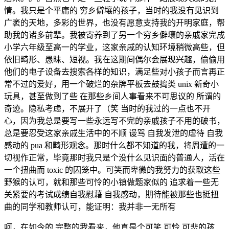
情。我只是个平庸的 穷乡僻壤的孩子，当时的我没有见识到
广袤的天地，多彩的世界，也没有愿意支持我的开明家庭，帮
助我的诸多前辈。我被寄养到了另一个穷乡僻壤的亲戚家完成
小学六年级至高一的学业，这家亲戚的认知环境稍微高些，但
依旧畸形、愚昧、短视。我在这期间偶尔会展现兴趣，偷偷用
他们的电子设备去搜索各样的知识，满足些对小孩子而言再正
常不过的爱好，用一个破烂的杂牌平板去鼓捣类 unix 新奇小
玩具，甚至做到了些 在那些乡间人事看来不可思议的 所谓的
奇迹。隐私考虑，不展开了（笑 当时的我过的一点也不开
心，因为我总是要写一些永远写不完的亲戚孩子不用的破书，
总是要忍受这家亲戚生活中的不顺 谩骂 自我发泄的虐待 自我
感动的 pua 和畸形观念。那时什么都不知道的我，将周遭的一
切视作正常，毕竟那时我只是个没什么见识面的普通人，活在
一个扭曲而 toxic 的囚笼中。可笑而卑微的我努力的获取这些
野猴的认可，就和那些可怜的小镇做题家似的 追求着一些无
关紧要的考试成绩自我慰藉 自我感动，期待能被那些也挺扭
曲的同学和教师认可，能证明：我并非一无所有
呵，在如今的 完整的我看来，他真是个可笑 可怜 可悲的孩