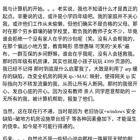
我与计算机的开始。。。老实说，我也不知道什么才是真正的
起点。非要说的话，或许是小学四年级吧。我的家庭并不关心
我，或许他们工作从未偷懒，但他们确实不是合格的父母。那
时在那个穷乡僻壤的破学校里，欺负我的教师子女不少，毕竟
谁会拒绝一个没有家人在乎的沙包呢（笑。没有人会帮我的，
在那个偏远小地方里，教育畸形 思想愚昧 可笑的“关系”遍
布，一群互保的乡间野猴，谁会在乎我呢，没有人会拯救我。
那时四年级有机房课，其实也就是小孩子玩玩 4399 页游的。
我已经不记得 那时到底是什么启蒙我了。大致是利用了 arp 缓
存的缺陷，改变全机房的网关 ip->MAC 映射，使得网关 ip 实
际指向为不转发流量的我，从而让所有人断网。那时的我很开
心，发自心底的开心。因为没有教师 亲人 同学愿意帮助的 一
无所有的我，被计算机帮助，报复了他们。
当然，这在现在行不通，当时是因为 老旧协议+windows 安全
缺陷+破地方机房设施草台班子 等各种因素叠加下，才能诞生
的侥幸。如今是不可能行得通的。
后来。。。自然也不是一些轻小说中那样一路展现天赋的剧