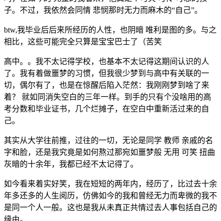
子。不过，我依然会同情 悲悯那时无力而麻木的“自己”。
btw,我毕业后后来所经历的人性，也阴暗 唯利是图的多。与之
相比，这些可能完全只算是宝宝巴士了（苦笑
高中。。我不太记得学校，也基本不太记得这期间认识的人
了。我有着做噩梦的习惯，但我很少梦到与高中有关联的一
切，偶尔有了，也是在惊醒后陷入茫然：我刚刚梦到啥了来
着？ 就如同消失空白的三年一样。到手的只有个没啥用的高
考分数和毕业证书，几个烂摊子，在空白中重新活过来的自
己。
其实从大学往前推，过往的一切，无论是同学 教师 亲戚的名
字和脸，还是我究竟是如何熬过那宛如噩梦般 无用 可笑 扭曲
灰暗的十余年，我都已经不太记得了。
如今看来着实好笑，我在短短的两年内，经历了，比过去十余
年多还多的人生阅历，仿佛如今的我和曾经无力而卑微的我不
是同一个人一般。这也是我从未真正共情过去人事包括自己的
缘由。