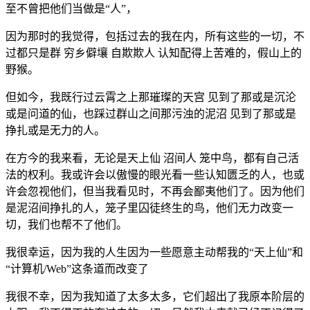
至不曾把他们当做是“人”，
因为那时的我觉得，包括过去的我在内，所有这些的一切，不
过都只是群 穷乡僻壤 自欺欺人 认知配得上苦难的，假山上的
野猴。
但如今，我既行过云霄之上那璀璨的天宫 见到了那或是沉沦
或是问道的仙，也踩过群山之间那污浊的泥沼 见到了那或是
挣扎或是无力的人。
在方今的我来看，无论是天上仙 沼间人 笼中鸟，都有自己活
法的权利。我或许会以傲慢的眼光看一些认知匮乏的人，也或
许会忽视他们，但当我看见时，不再会鄙夷他们了。因为他们
是泥沼间挣扎的人，笼子里囚徒终生的鸟，他们无力改变一
切，我们也帮不了他们。
我很幸运，因为我的人生因为一些愿意主动帮我的“天上仙”和
“计算机/Web”这条道而改变了
我很不幸，因为我知道了太多太多，它们超出了我原本阶层的