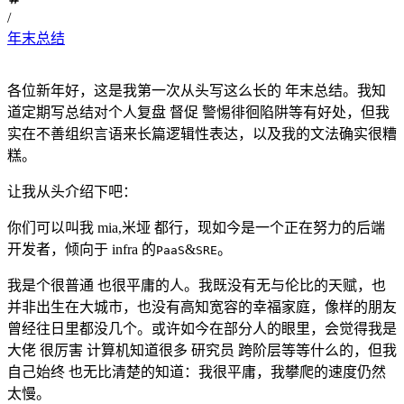
/
年末总结
各位新年好，这是我第一次从头写这么长的 年末总结。我知
道定期写总结对个人复盘 督促 警惕徘徊陷阱等有好处，但我
实在不善组织言语来长篇逻辑性表达，以及我的文法确实很糟
糕。
让我从头介绍下吧：
你们可以叫我 mia,米垭 都行，现如今是一个正在努力的后端
开发者，倾向于 infra 的
&
。
PaaS
SRE
我是个很普通 也很平庸的人。我既没有无与伦比的天赋，也
并非出生在大城市，也没有高知宽容的幸福家庭，像样的朋友
曾经往日里都没几个。或许如今在部分人的眼里，会觉得我是
大佬 很厉害 计算机知道很多 研究员 跨阶层等等什么的，但我
自己始终 也无比清楚的知道：我很平庸，我攀爬的速度仍然
太慢。