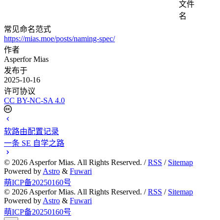
文件
名
常见命名范式
https://mias.moe/posts/naming-spec/
作者
Asperfor Mias
发布于
2025-10-16
许可协议
CC BY-NC-SA 4.0
软路由配置记录
一条 SE 自学之路
©
2026
Asperfor Mias. All Rights Reserved. /
RSS
/
Sitemap
Powered by
Astro
&
Fuwari
萌ICP备20250160号
©
2026
Asperfor Mias. All Rights Reserved. /
RSS
/
Sitemap
Powered by
Astro
&
Fuwari
萌ICP备20250160号