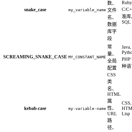
Ruby
数、
C/C
snake_case
my_variable_name
文件
准库
名、
SQL
数据
库字
段
常
Java,
Pytho
量、
SCREAMING_SNAKE_CASE
MY_CONSTANT_NAME
PHP
全局
种语
配置
CSS
类
名、
HTML
属
CSS,
性、
kebab-case
HTM
my-variable-name
URL
Lisp
路
径、