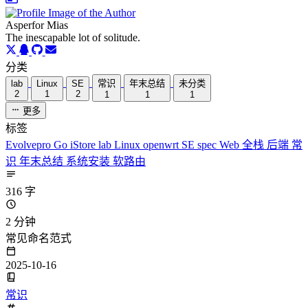
Asperfor Mias
The inescapable lot of solitude.
分类
lab
Linux
SE
常识
年末总结
未分类
2
1
2
1
1
1
更多
标签
Evolvepro
Go
iStore
lab
Linux
openwrt
SE
spec
Web
全栈
后端
常
识
年末总结
系统安装
软路由
316 字
2 分钟
常见命名范式
2025-10-16
常识