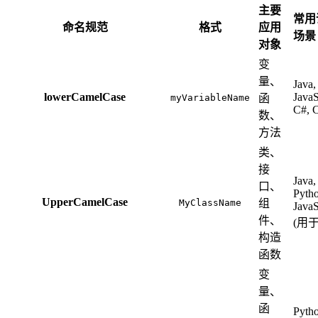
主要
常用
命名规范
格式
应用
场景
对象
变
量、
Java,
lowerCamelCase
JavaS
myVariableName
函
C#, 
数、
方法
类、
接
Java,
口、
Pytho
UpperCamelCase
MyClassName
组
JavaS
件、
(用于
构造
函数
变
量、
函
Pytho