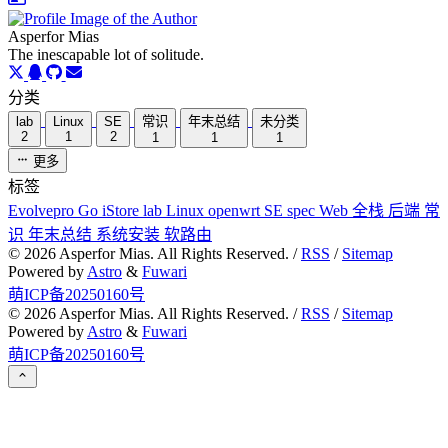
Asperfor Mias
The inescapable lot of solitude.
分类
lab
Linux
SE
常识
年末总结
未分类
2
1
2
1
1
1
更多
标签
Evolvepro
Go
iStore
lab
Linux
openwrt
SE
spec
Web
全栈
后端
常
识
年末总结
系统安装
软路由
©
2026
Asperfor Mias. All Rights Reserved. /
RSS
/
Sitemap
Powered by
Astro
&
Fuwari
萌ICP备20250160号
©
2026
Asperfor Mias. All Rights Reserved. /
RSS
/
Sitemap
Powered by
Astro
&
Fuwari
萌ICP备20250160号